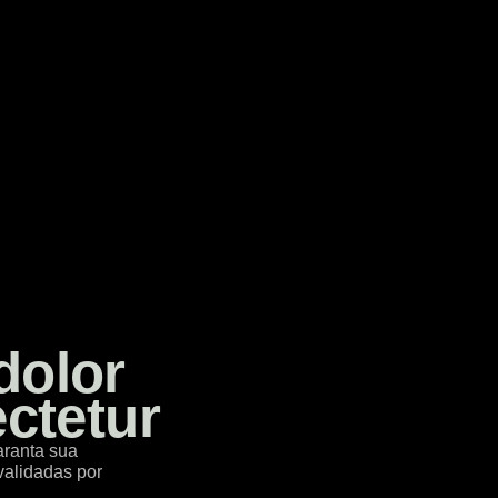
dolor
ctetur
aranta sua
validadas por